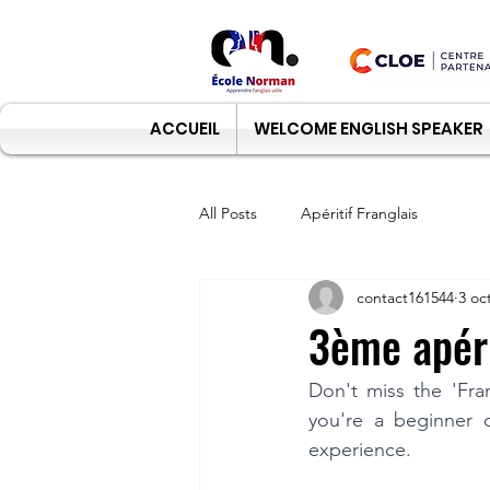
ACCUEIL
WELCOME ENGLISH SPEAKER
All Posts
Apéritif Franglais
contact161544
3 oc
3ème apéri
Don't miss the 'Fra
you're a beginner o
experience.